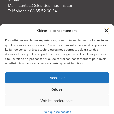
VERAC
Mail :
contact@clos-des-maurins.com
Téléphone :
06 85 52 90 34
Gérer le consentement
Pour offrir les meilleures expériences, nous utilisons des technologies telles
que les cookies pour stocker et/ou accéder aux informations des appareils.
Le fait de consentir à ces technologies nous permettra de traiter des
données telles que le comportement de navigation ou les ID uniques sur ce
site. Le fait de ne pas consentir ou de retirer son consentement peut avoir
un effet négatif sur certaines caractéristiques et fonctions.
Accepter
Refuser
© Copyright Clos des Maurins
Règlement intérieur
Voir les préférences
Mentions légales
Plan du site
Politique de cookies
Politique de cookies (UE)