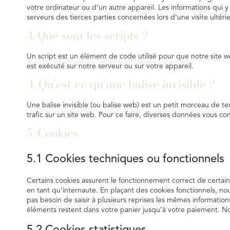
votre ordinateur ou d’un autre appareil. Les informations qui 
serveurs des tierces parties concernées lors d’une visite ultéri
3. Que sont les scripts ?
Un script est un élément de code utilisé pour que notre site 
est exécuté sur notre serveur ou sur votre appareil.
4. Qu’est-ce qu’une balise invisible ?
Une balise invisible (ou balise web) est un petit morceau de tex
trafic sur un site web. Pour ce faire, diverses données vous con
5. Cookies
5.1 Cookies techniques ou fonctionnels
Certains cookies assurent le fonctionnement correct de certai
en tant qu’internaute. En plaçant des cookies fonctionnels, nous
pas besoin de saisir à plusieurs reprises les mêmes informations
éléments restent dans votre panier jusqu’à votre paiement. 
5.2 Cookies statistiques